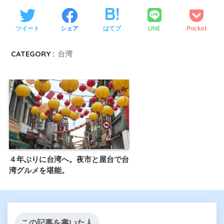
LINE
ツイート
シェア
はてブ
Pocket
CATEGORY :
台湾
４年ぶりに台湾へ。夜市と屋台で台
湾グルメを堪能。
この記事を書いた人